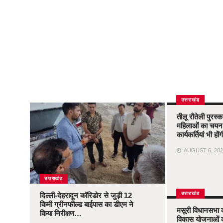
उत्तराखंड
तीलू रौतेली पुरस्
महिलाओं का चयन,
कार्यकर्तियां भी ह
AUGUST 6, 202
उत्तराखंड
उत्तराखंड
दिल्ली-देहरादून कॉरिडोर से जुड़ी 12
किमी ग्रीनफील्ड बाईपास का डीएम ने
मसूरी विधानसभा 
किया निरीक्षण…
विकास योजनाओं 