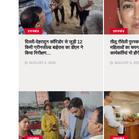
उत्तराखंड
उत्तराखंड
दिल्ली-देहरादून कॉरिडोर से जुड़ी 12
तीलू रौतेली पुरस्
किमी ग्रीनफील्ड बाईपास का डीएम ने
महिलाओं का चयन,
किया निरीक्षण…
कार्यकर्तियां भी ह
AUGUST 6, 2026
AUGUST 6, 202
उत्तराखंड
उत्तराखंड