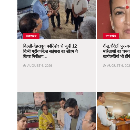
उत्तराखंड
उत्तराखंड
दिल्ली-देहरादून कॉरिडोर से जुड़ी 12
तीलू रौतेली पुरस्
किमी ग्रीनफील्ड बाईपास का डीएम ने
महिलाओं का चयन,
किया निरीक्षण…
कार्यकर्तियां भी ह
AUGUST 6, 2026
AUGUST 6, 202