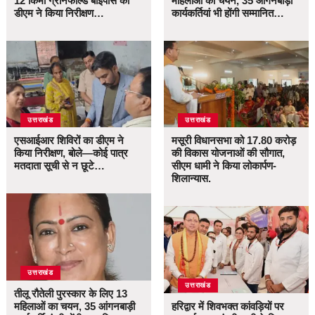
12 किमी ग्रीनफील्ड बाईपास का
महिलाओं का चयन, 35 आंगनबाड़ी
डीएम ने किया निरीक्षण…
कार्यकर्तियां भी होंगी सम्मानित…
उत्तराखंड
उत्तराखंड
एसआईआर शिविरों का डीएम ने
मसूरी विधानसभा को 17.80 करोड़
किया निरीक्षण, बोले—कोई पात्र
की विकास योजनाओं की सौगात,
मतदाता सूची से न छूटे…
सीएम धामी ने किया लोकार्पण-
शिलान्यास.
उत्तराखंड
उत्तराखंड
तीलू रौतेली पुरस्कार के लिए 13
महिलाओं का चयन, 35 आंगनबाड़ी
हरिद्वार में शिवभक्त कांवड़ियों पर