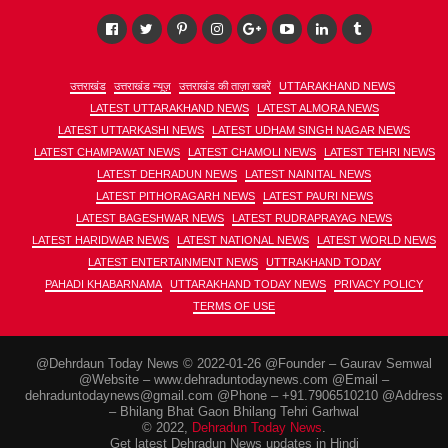
उत्तराखंड
उत्तराखंड न्यूज़
उत्तराखंड की ताज़ा खबरें
UTTARAKHAND NEWS
LATEST UTTARAKHAND NEWS
LATEST ALMORA NEWS
LATEST UTTARKASHI NEWS
LATEST UDHAM SINGH NAGAR NEWS
LATEST CHAMPAWAT NEWS
LATEST CHAMOLI NEWS
LATEST TEHRI NEWS
LATEST DEHRADUN NEWS
LATEST NAINITAL NEWS
LATEST PITHORAGARH NEWS
LATEST PAURI NEWS
LATEST BAGESHWAR NEWS
LATEST RUDRAPRAYAG NEWS
LATEST HARIDWAR NEWS
LATEST NATIONAL NEWS
LATEST WORLD NEWS
LATEST ENTERTAINMENT NEWS
UTTRAKHAND TODAY
PAHADI KHABARNAMA
UTTARAKHAND TODAY NEWS
PRIVACY POLICY
TERMS OF USE
@Dehrdaun Today News © 2022-01-26 @Founder – Gaurav Semwal
@Website – www.dehraduntodaynews.com @Email –
dehraduntodaynews@gmail.com @Phone – +91.7906510210 @Address
– Bhilang Bhat Gaon Bhilang Tehri Garhwal
© 2022,
Dehradun Today News
.
Get latest Dehradun News updates in Hindi