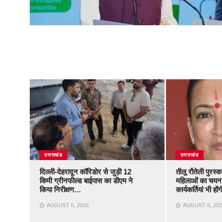
उत्तराखंड
उत्तराखंड
दिल्ली-देहरादून कॉरिडोर से जुड़ी 12
तीलू रौतेली पुरस्
किमी ग्रीनफील्ड बाईपास का डीएम ने
महिलाओं का चयन,
किया निरीक्षण…
कार्यकर्तियां भी ह
AUGUST 6, 2026
AUGUST 6, 202