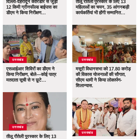
दिल्ली-देहरादून कॉरिडोर से जुड़ी
तीलू रौतेली पुरस्कार के लिए 13
12 किमी ग्रीनफील्ड बाईपास का
महिलाओं का चयन, 35 आंगनबाड़ी
डीएम ने किया निरीक्षण…
कार्यकर्तियां भी होंगी सम्मानित…
उत्तराखंड
उत्तराखंड
एसआईआर शिविरों का डीएम ने
मसूरी विधानसभा को 17.80 करोड़
किया निरीक्षण, बोले—कोई पात्र
की विकास योजनाओं की सौगात,
मतदाता सूची से न छूटे…
सीएम धामी ने किया लोकार्पण-
शिलान्यास.
उत्तराखंड
उत्तराखंड
तीलू रौतेली पुरस्कार के लिए 13