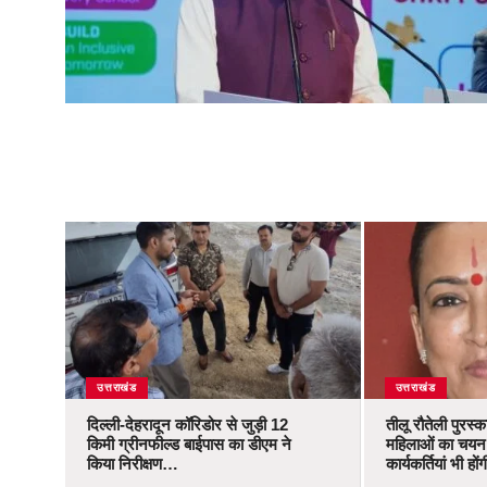
उत्तराखंड
उत्तराखंड
दिल्ली-देहरादून कॉरिडोर से जुड़ी 12
तीलू रौतेली पुरस्
किमी ग्रीनफील्ड बाईपास का डीएम ने
महिलाओं का चयन,
किया निरीक्षण…
कार्यकर्तियां भी ह