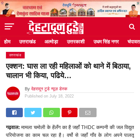
होम
उत्तराखंड
अल्मोड़ा
उत्तरकाशी
उधम सिंह नगर
चंपावत
उत्तराखंड
एक्शन: घास ला रही महिलाओं को थाने में बिठाया,
चालान भी किया, पढिये…
By
देहरादून टुडे न्यूज़ डेस्क
Published on
July 18, 2022
गढ़वाल:
मामला चमोली के हेंलँग का है जहाँ THDC कम्पनी की जल विद्युत
परियोजना का काम चल रहा है। वर्षो से जहाँ गाँव के लोग अपने पालतू