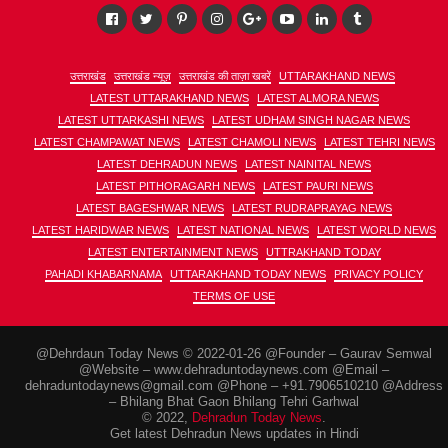
उत्तराखंड
उत्तराखंड न्यूज़
उत्तराखंड की ताज़ा खबरें
UTTARAKHAND NEWS
LATEST UTTARAKHAND NEWS
LATEST ALMORA NEWS
LATEST UTTARKASHI NEWS
LATEST UDHAM SINGH NAGAR NEWS
LATEST CHAMPAWAT NEWS
LATEST CHAMOLI NEWS
LATEST TEHRI NEWS
LATEST DEHRADUN NEWS
LATEST NAINITAL NEWS
LATEST PITHORAGARH NEWS
LATEST PAURI NEWS
LATEST BAGESHWAR NEWS
LATEST RUDRAPRAYAG NEWS
LATEST HARIDWAR NEWS
LATEST NATIONAL NEWS
LATEST WORLD NEWS
LATEST ENTERTAINMENT NEWS
UTTRAKHAND TODAY
PAHADI KHABARNAMA
UTTARAKHAND TODAY NEWS
PRIVACY POLICY
TERMS OF USE
@Dehrdaun Today News © 2022-01-26 @Founder – Gaurav Semwal
@Website – www.dehraduntodaynews.com @Email –
dehraduntodaynews@gmail.com @Phone – +91.7906510210 @Address
– Bhilang Bhat Gaon Bhilang Tehri Garhwal
© 2022,
Dehradun Today News
.
Get latest Dehradun News updates in Hindi