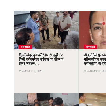
उत्तराखंड
उत्तराखंड
दिल्ली-देहरादून कॉरिडोर से जुड़ी 12
तीलू रौतेली पुरस्
किमी ग्रीनफील्ड बाईपास का डीएम ने
महिलाओं का चयन,
किया निरीक्षण…
कार्यकर्तियां भी ह
AUGUST 6, 2026
AUGUST 6, 202