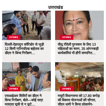
उत्तराखंड
उत्तराखंड
उत्तराखंड
दिल्ली-देहरादून कॉरिडोर से जुड़ी
तीलू रौतेली पुरस्कार के लिए 13
12 किमी ग्रीनफील्ड बाईपास का
महिलाओं का चयन, 35 आंगनबाड़ी
डीएम ने किया निरीक्षण…
कार्यकर्तियां भी होंगी सम्मानित…
उत्तराखंड
उत्तराखंड
एसआईआर शिविरों का डीएम ने
मसूरी विधानसभा को 17.80 करोड़
किया निरीक्षण, बोले—कोई पात्र
की विकास योजनाओं की सौगात,
मतदाता सूची से न छूटे…
सीएम धामी ने किया लोकार्पण-