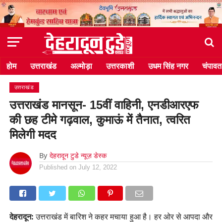
होम
उत्तराखंड
अल्मोड़ा
उत्तरकाशी
उधम सिंह नगर
चंपावत
उत्तराखंड
उत्तराखंड मानसून- 15वीं वाहिनी, एनडीआरएफ
की छह टीमे गढ़वाल, कुमाऊं में तैनात, त्वरित
मिलेगी मदद
By
देहरादून टुडे न्यूज़ डेस्क
Published on
July 12, 2022
देहरादून:
उत्तराखंड में बारिश ने कहर मचाया हुआ है। हर ओर से आपदा और